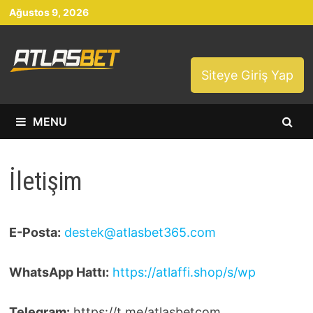
Skip
Ağustos 9, 2026
to
content
Siteye Giriş Yap
MENU
İletişim
E-Posta:
destek@atlasbet365.com
WhatsApp Hattı:
https://atlaffi.shop/s/wp
Telegram:
https://t.me/atlasbetcom