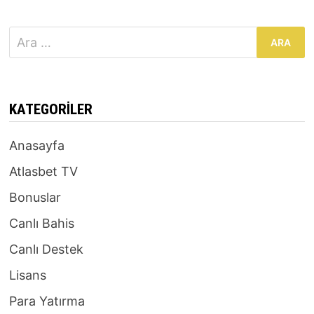
Arama:
KATEGORILER
Anasayfa
Atlasbet TV
Bonuslar
Canlı Bahis
Canlı Destek
Lisans
Para Yatırma