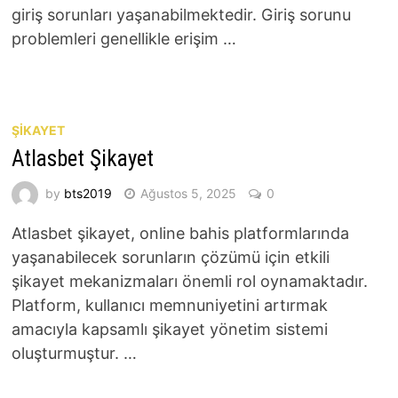
giriş sorunları yaşanabilmektedir. Giriş sorunu
problemleri genellikle erişim …
ŞIKAYET
Atlasbet Şikayet
by
bts2019
Ağustos 5, 2025
0
Atlasbet şikayet, online bahis platformlarında
yaşanabilecek sorunların çözümü için etkili
şikayet mekanizmaları önemli rol oynamaktadır.
Platform, kullanıcı memnuniyetini artırmak
amacıyla kapsamlı şikayet yönetim sistemi
oluşturmuştur. …