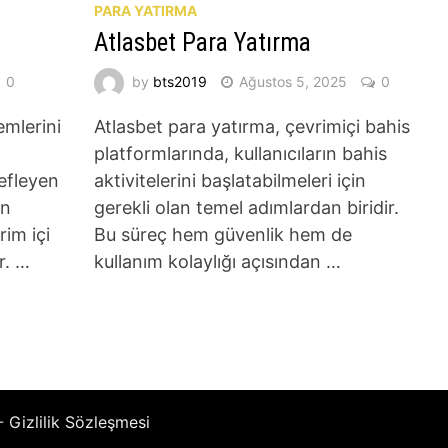
PARA YATIRMA
Atlasbet Para Yatırma
0
by
bts2019
Ağustos 5, 2025
0
mlerini
Atlasbet para yatırma, çevrimiçi bahis
platformlarında, kullanıcıların bahis
efleyen
aktivitelerini başlatabilmeleri için
ın
gerekli olan temel adımlardan biridir.
rim içi
Bu süreç hem güvenlik hem de
r. …
kullanım kolaylığı açısından …
 -
Gizlilik Sözleşmesi