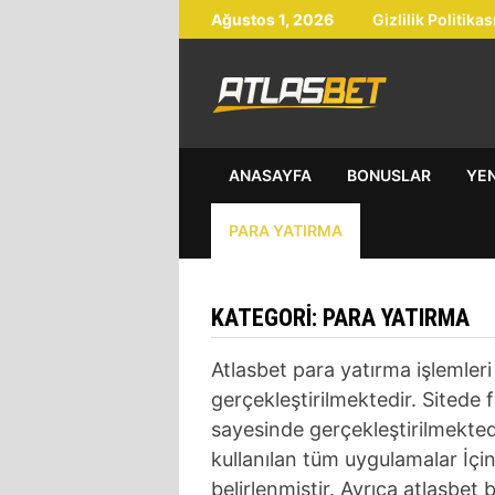
Skip
Ağustos 1, 2026
Gizlilik Politikas
to
content
ANASAYFA
BONUSLAR
YEN
PARA YATIRMA
KATEGORI: PARA YATIRMA
Atlasbet para yatırma işlemleri
gerçekleştirilmektedir. Sitede 
sayesinde gerçekleştirilmekted
kullanılan tüm uygulamalar İçin
belirlenmiştir. Ayrıca atlasbet