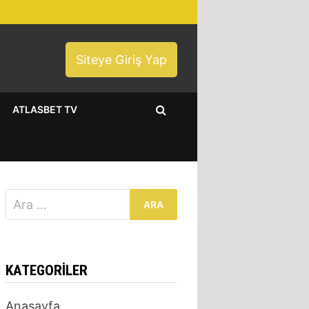
Siteye Giriş Yap
ATLASBET TV
Arama:
KATEGORILER
Anasayfa