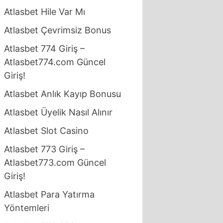
Atlasbet Hile Var Mı
Atlasbet Çevrimsiz Bonus
Atlasbet 774 Giriş –
Atlasbet774.com Güncel
Giriş!
Atlasbet Anlık Kayıp Bonusu
Atlasbet Üyelik Nasıl Alınır
Atlasbet Slot Casino
Atlasbet 773 Giriş –
Atlasbet773.com Güncel
Giriş!
Atlasbet Para Yatırma
Yöntemleri