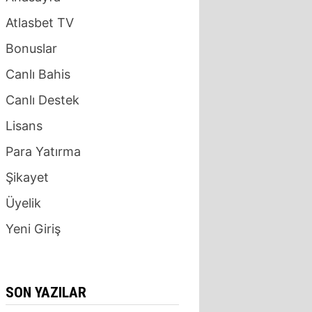
Atlasbet TV
Bonuslar
Canlı Bahis
Canlı Destek
Lisans
Para Yatırma
Şikayet
Üyelik
Yeni Giriş
SON YAZILAR