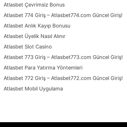
Atlasbet Çevrimsiz Bonus
Atlasbet 774 Giriş – Atlasbet774.com Güncel Giriş!
Atlasbet Anlık Kayıp Bonusu
Atlasbet Üyelik Nasıl Alınır
Atlasbet Slot Casino
Atlasbet 773 Giriş – Atlasbet773.com Güncel Giriş!
Atlasbet Para Yatırma Yöntemleri
Atlasbet 772 Giriş – Atlasbet772.com Güncel Giriş!
Atlasbet Mobil Uygulama