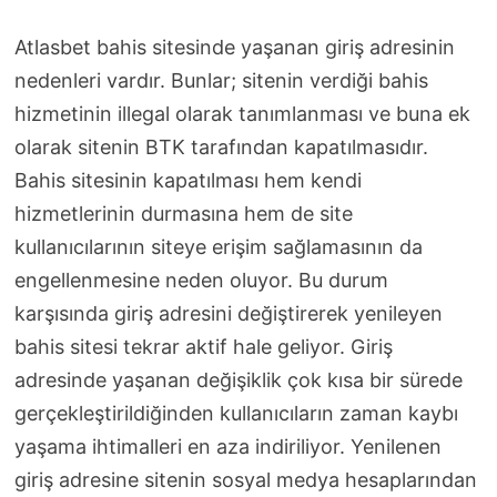
Atlasbet bahis sitesinde yaşanan giriş adresinin
nedenleri vardır. Bunlar; sitenin verdiği bahis
hizmetinin illegal olarak tanımlanması ve buna ek
olarak sitenin BTK tarafından kapatılmasıdır.
Bahis sitesinin kapatılması hem kendi
hizmetlerinin durmasına hem de site
kullanıcılarının siteye erişim sağlamasının da
engellenmesine neden oluyor. Bu durum
karşısında giriş adresini değiştirerek yenileyen
bahis sitesi tekrar aktif hale geliyor. Giriş
adresinde yaşanan değişiklik çok kısa bir sürede
gerçekleştirildiğinden kullanıcıların zaman kaybı
yaşama ihtimalleri en aza indiriliyor. Yenilenen
giriş adresine sitenin sosyal medya hesaplarından