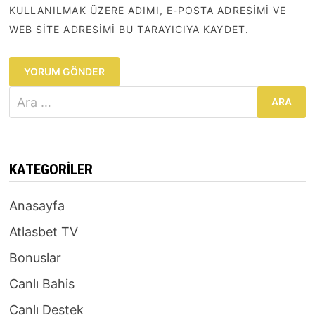
KULLANILMAK ÜZERE ADIMI, E-POSTA ADRESIMI VE
WEB SITE ADRESIMI BU TARAYICIYA KAYDET.
Arama:
KATEGORILER
Anasayfa
Atlasbet TV
Bonuslar
Canlı Bahis
Canlı Destek