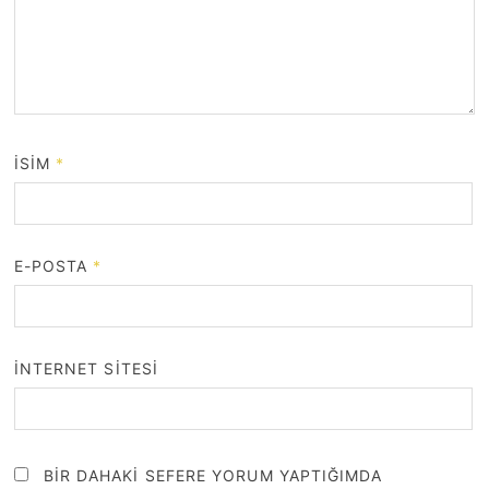
İSIM
*
E-POSTA
*
İNTERNET SITESI
BIR DAHAKI SEFERE YORUM YAPTIĞIMDA