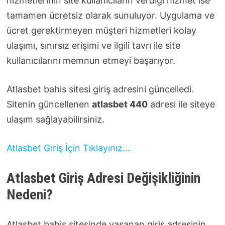
hizmetlerinin site kullanıcıların verdiği hizmet ise
tamamen ücretsiz olarak sunuluyor. Uygulama ve
ücret gerektirmeyen müşteri hizmetleri kolay
ulaşımı, sınırsız erişimi ve ilgili tavrı ile site
kullanıcılarını memnun etmeyi başarıyor.
Atlasbet bahis sitesi giriş adresini güncelledi.
Sitenin güncellenen
atlasbet 440
adresi ile siteye
ulaşım sağlayabilirsiniz.
Atlasbet Giriş İçin Tıklayınız…
Atlasbet Giriş Adresi Değişikliğinin
Nedeni?
Atlasbet bahis sitesinde yaşanan giriş adresinin