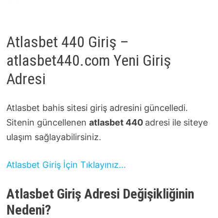
Atlasbet 440 Giriş –
atlasbet440.com Yeni Giriş
Adresi
Atlasbet bahis sitesi giriş adresini güncelledi.
Sitenin güncellenen
atlasbet 440
adresi ile siteye
ulaşım sağlayabilirsiniz.
Atlasbet Giriş İçin Tıklayınız…
Atlasbet Giriş Adresi Değişikliğinin
Nedeni?