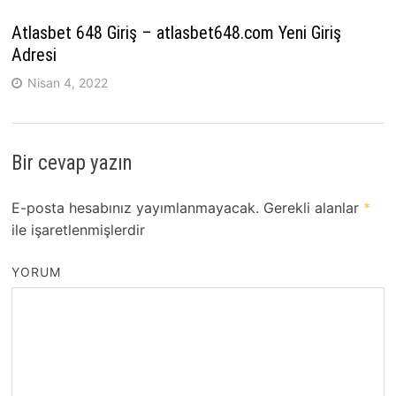
Atlasbet 648 Giriş – atlasbet648.com Yeni Giriş
Adresi
Nisan 4, 2022
Bir cevap yazın
E-posta hesabınız yayımlanmayacak.
Gerekli alanlar
*
ile işaretlenmişlerdir
YORUM