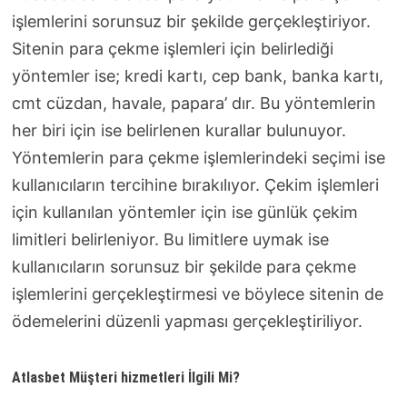
işlemlerini sorunsuz bir şekilde gerçekleştiriyor.
Sitenin para çekme işlemleri için belirlediği
yöntemler ise; kredi kartı, cep bank, banka kartı,
cmt cüzdan, havale, papara’ dır. Bu yöntemlerin
her biri için ise belirlenen kurallar bulunuyor.
Yöntemlerin para çekme işlemlerindeki seçimi ise
kullanıcıların tercihine bırakılıyor. Çekim işlemleri
için kullanılan yöntemler için ise günlük çekim
limitleri belirleniyor. Bu limitlere uymak ise
kullanıcıların sorunsuz bir şekilde para çekme
işlemlerini gerçekleştirmesi ve böylece sitenin de
ödemelerini düzenli yapması gerçekleştiriliyor.
Atlasbet Müşteri hizmetleri İlgili Mi?