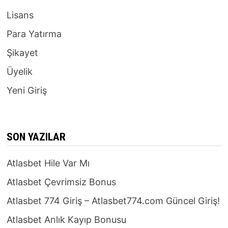
Lisans
Para Yatırma
Şikayet
Üyelik
Yeni Giriş
SON YAZILAR
Atlasbet Hile Var Mı
Atlasbet Çevrimsiz Bonus
Atlasbet 774 Giriş – Atlasbet774.com Güncel Giriş!
Atlasbet Anlık Kayıp Bonusu