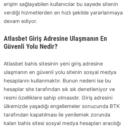
erişim sağlayabilen kullanıcılar bu sayede sitenin
verdiği hizmetlerden en hızlı şekilde yararlanmaya
devam ediyor.
Atlasbet Giriş Adresine Ulaşmanın En
Güvenli Yolu Nedir?
Atlasbet bahis sitesinin yeni giriş adresine
ulaşmanın en güvenli yolu sitenin sosyal medya
hesaplarını kullanmaktır. Bunun nedeni ise bu
hesaplar site tarafından sık sık denetleniyor ve
resmi özelliklere sahip olmasıdır. Giriş adresini
ülkemizde yaşadığı engellemeler sonucunda BTK
tarafından kapatılması ile yenilemek zorunda
kalan bahis sitesi sosyal medya hesapları aracılığı