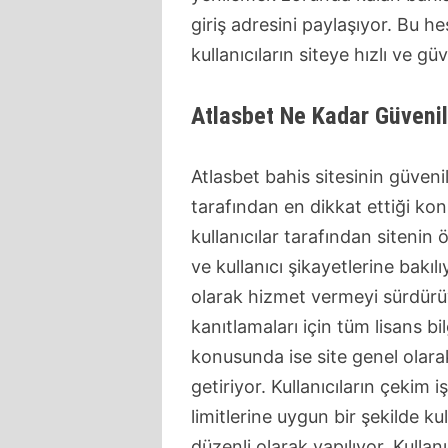
giriş adresini paylaşıyor. Bu he
kullanıcıların siteye hızlı ve gü
Atlasbet Ne Kadar Güvenil
Atlasbet bahis sitesinin güveni
tarafından en dikkat ettiği kon
kullanıcılar tarafından sitenin
ve kullanıcı şikayetlerine bakıl
olarak hizmet vermeyi sürdürüyor
kanıtlamaları için tüm lisans b
konusunda ise site genel olarak
getiriyor. Kullanıcıların çekim 
limitlerine uygun bir şekilde ku
düzenli olarak yapılıyor. Kullan