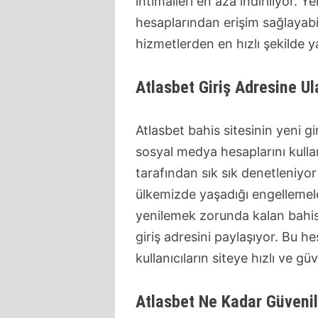
ihtimalleri en aza indiriliyor. 
hesaplarından erişim sağlayabil
hizmetlerden en hızlı şekilde
Atlasbet Giriş Adresine U
Atlasbet bahis sitesinin yeni g
sosyal medya hesaplarını kulla
tarafından sık sık denetleniyor 
ülkemizde yaşadığı engellemel
yenilemek zorunda kalan bahis s
giriş adresini paylaşıyor. Bu he
kullanıcıların siteye hızlı ve gü
Atlasbet Ne Kadar Güvenil