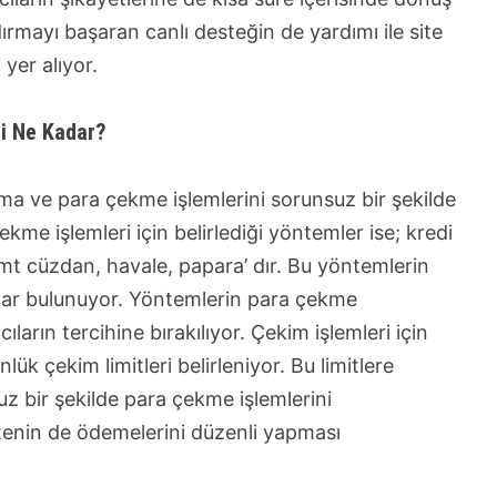
ırmayı başaran canlı desteğin de yardımı ile site
 yer alıyor.
ri Ne Kadar?
rma ve para çekme işlemlerini sorunsuz bir şekilde
ekme işlemleri için belirlediği yöntemler ise; kredi
cmt cüzdan, havale, papara’ dır. Bu yöntemlerin
rallar bulunuyor. Yöntemlerin para çekme
cıların tercihine bırakılıyor. Çekim işlemleri için
lük çekim limitleri belirleniyor. Bu limitlere
uz bir şekilde para çekme işlemlerini
tenin de ödemelerini düzenli yapması