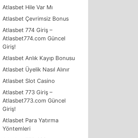
Atlasbet Hile Var Mı
Atlasbet Çevrimsiz Bonus
Atlasbet 774 Giriş –
Atlasbet774.com Güncel
Giriş!
Atlasbet Anlık Kayıp Bonusu
Atlasbet Üyelik Nasıl Alınır
Atlasbet Slot Casino
Atlasbet 773 Giriş –
Atlasbet773.com Güncel
Giriş!
Atlasbet Para Yatırma
Yöntemleri