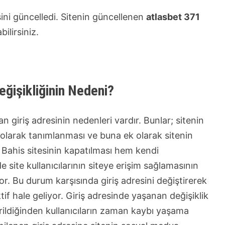
esini güncelledi. Sitenin güncellenen
atlasbet 371
ilirsiniz.
eğişikliğinin Nedeni?
n giriş adresinin nedenleri vardır. Bunlar; sitenin
l olarak tanımlanması ve buna ek olarak sitenin
 Bahis sitesinin kapatılması hem kendi
site kullanıcılarının siteye erişim sağlamasının
. Bu durum karşısında giriş adresini değiştirerek
tif hale geliyor. Giriş adresinde yaşanan değişiklik
irildiğinden kullanıcıların zaman kaybı yaşama