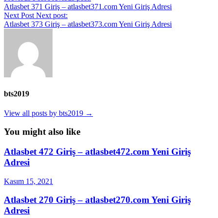
Atlasbet 371 Giriş – atlasbet371.com Yeni Giriş Adresi
Next Post
Next post:
Atlasbet 373 Giriş – atlasbet373.com Yeni Giriş Adresi
bts2019
View all posts by bts2019 →
You might also like
Atlasbet 472 Giriş – atlasbet472.com Yeni Giriş
Adresi
Kasım 15, 2021
Atlasbet 270 Giriş – atlasbet270.com Yeni Giriş
Adresi