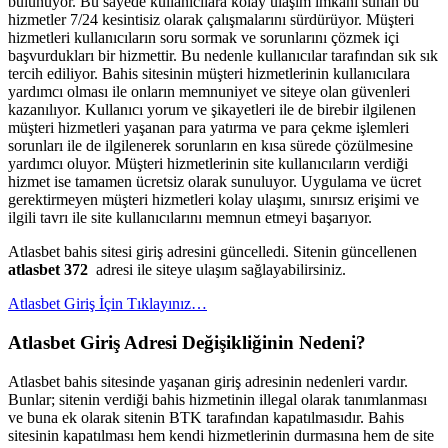
bulunuyor. Bu sayede kullanıcılara kolay ulaşım imkanı sunan bu
hizmetler 7/24 kesintisiz olarak çalışmalarını sürdürüyor. Müşteri
hizmetleri kullanıcıların soru sormak ve sorunlarını çözmek içi
başvurdukları bir hizmettir. Bu nedenle kullanıcılar tarafından sık sık
tercih ediliyor. Bahis sitesinin müşteri hizmetlerinin kullanıcılara
yardımcı olması ile onların memnuniyet ve siteye olan güvenleri
kazanılıyor. Kullanıcı yorum ve şikayetleri ile de birebir ilgilenen
müşteri hizmetleri yaşanan para yatırma ve para çekme işlemleri
sorunları ile de ilgilenerek sorunların en kısa sürede çözülmesine
yardımcı oluyor. Müşteri hizmetlerinin site kullanıcıların verdiği
hizmet ise tamamen ücretsiz olarak sunuluyor. Uygulama ve ücret
gerektirmeyen müşteri hizmetleri kolay ulaşımı, sınırsız erişimi ve
ilgili tavrı ile site kullanıcılarını memnun etmeyi başarıyor.
Atlasbet bahis sitesi giriş adresini güncelledi. Sitenin güncellenen
atlasbet 372
adresi ile siteye ulaşım sağlayabilirsiniz.
Atlasbet Giriş İçin Tıklayınız…
Atlasbet Giriş Adresi Değişikliğinin Nedeni?
Atlasbet bahis sitesinde yaşanan giriş adresinin nedenleri vardır.
Bunlar; sitenin verdiği bahis hizmetinin illegal olarak tanımlanması
ve buna ek olarak sitenin BTK tarafından kapatılmasıdır. Bahis
sitesinin kapatılması hem kendi hizmetlerinin durmasına hem de site