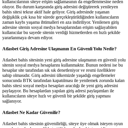
kullanıcılarının siteye erişim sağlamasının da engellenmesine neden
oluyor. Bu durum karşısında giriş adresini değiştirerek yenileyen
bahis sitesi tekrar aktif hale geliyor. Giriş adresinde yaşanan
değişiklik çok kısa bir sürede gerçekleştirildiğinden kullanıcıların
zaman kaybı yaşama ihtimalleri en aza indiriliyor. Yenilenen giriş
adresine sitenin sosyal medya hesaplarından erişim sağlayabilen
kullanıcılar bu sayede sitenin verdiği hizmetlerden en hızlı şekilde
yararlanmaya devam ediyor.
Atlasbet Giriş Adresine Ulaşmanın En Güvenli Yolu Nedir?
Atlasbet bahis sitesinin yeni giriş adresine ulaşmanın en güvenli yolu
sitenin sosyal medya hesaplarını kullanmaktır. Bunun nedeni ise bu
hesaplar site tarafından sık sık denetleniyor ve resmi özelliklere
sahip olmasıdır. Giriş adresini ülkemizde yaşadığı engellemeler
sonucunda BTK tarafından kapatılması ile yenilemek zorunda kalan
bahis sitesi sosyal medya hesapları aracılığı ile yeni giriş adresini
paylaşıyor. Bu hesaplardan yapılan giriş adresi paylaşımları ile
kullanıcıların siteye hızlı ve güvenli bir şekilde giriş yapması
sağlanıyor.
Atlasbet Ne Kadar Güvenilir?
Atlasbet bahis sitesinin güvenilirliği, siteye üye olmak isteyen oyun