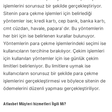
işlemlerini sorunsuz bir şekilde gerçekleştiriyor.
Sitenin para çekme işlemleri için belirlediği
yöntemler ise; kredi kartı, cep bank, banka kartı,
cmt cüzdan, havale, papara’ dır. Bu yöntemlerin
her biri için ise belirlenen kurallar bulunuyor.
Yöntemlerin para çekme işlemlerindeki seçimi ise
kullanıcıların tercihine bırakılıyor. Çekim işlemleri
için kullanılan yöntemler için ise günlük çekim
limitleri belirleniyor. Bu limitlere uymak ise
kullanıcıların sorunsuz bir şekilde para çekme
işlemlerini gerçekleştirmesi ve böylece sitenin de
ödemelerini düzenli yapması gerçekleştiriliyor.
Atlasbet Müşteri hizmetleri İlgili Mi?