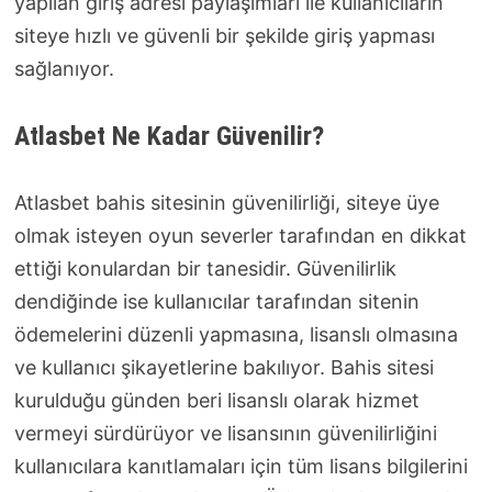
yapılan giriş adresi paylaşımları ile kullanıcıların
siteye hızlı ve güvenli bir şekilde giriş yapması
sağlanıyor.
Atlasbet Ne Kadar Güvenilir?
Atlasbet bahis sitesinin güvenilirliği, siteye üye
olmak isteyen oyun severler tarafından en dikkat
ettiği konulardan bir tanesidir. Güvenilirlik
dendiğinde ise kullanıcılar tarafından sitenin
ödemelerini düzenli yapmasına, lisanslı olmasına
ve kullanıcı şikayetlerine bakılıyor. Bahis sitesi
kurulduğu günden beri lisanslı olarak hizmet
vermeyi sürdürüyor ve lisansının güvenilirliğini
kullanıcılara kanıtlamaları için tüm lisans bilgilerini