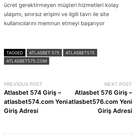
ücret gerektirmeyen müşteri hizmetleri kolay
ulaşımı, sınırsız erişimi ve ilgili tavrı ile site
kullanıcılarını memnun etmeyi başarıyor
TAGGED
ATLASBET 575
ATLASBET575
ATLASBET575.COM
Yazı
Previous
N
PREVIOUS POST
NEXT POST
post:
p
Atlasbet 574 Giriş –
Atlasbet 576 Giriş –
dolaşımı
atlasbet574.com Yeni
atlasbet576.com Yeni
Giriş Adresi
Giriş Adresi