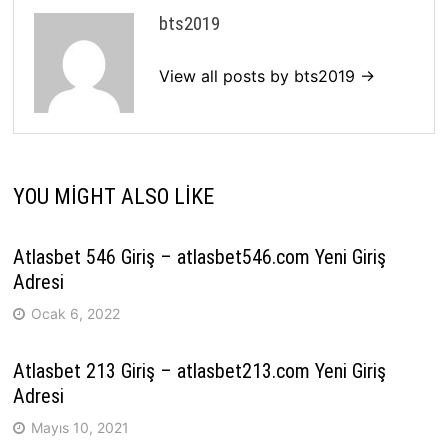
bts2019
View all posts by bts2019 →
YOU MIGHT ALSO LIKE
Atlasbet 546 Giriş – atlasbet546.com Yeni Giriş
Adresi
Ocak 6, 2022
Atlasbet 213 Giriş – atlasbet213.com Yeni Giriş
Adresi
Mayıs 10, 2021