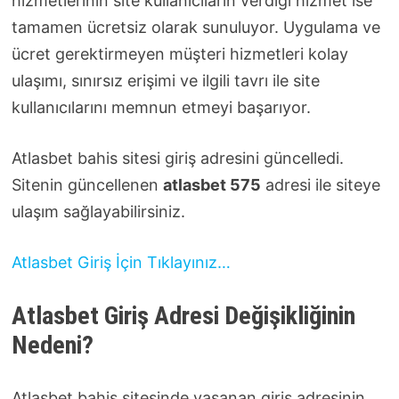
hizmetlerinin site kullanıcıların verdiği hizmet ise
tamamen ücretsiz olarak sunuluyor. Uygulama ve
ücret gerektirmeyen müşteri hizmetleri kolay
ulaşımı, sınırsız erişimi ve ilgili tavrı ile site
kullanıcılarını memnun etmeyi başarıyor.
Atlasbet bahis sitesi giriş adresini güncelledi.
Sitenin güncellenen
atlasbet 575
adresi ile siteye
ulaşım sağlayabilirsiniz.
Atlasbet Giriş İçin Tıklayınız…
Atlasbet Giriş Adresi Değişikliğinin
Nedeni?
Atlasbet bahis sitesinde yaşanan giriş adresinin