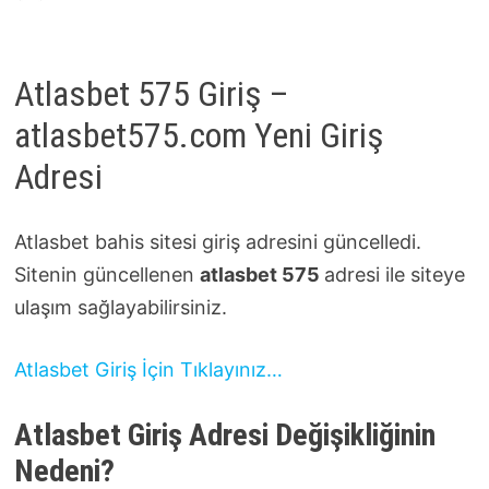
Atlasbet 575 Giriş –
atlasbet575.com Yeni Giriş
Adresi
Atlasbet bahis sitesi giriş adresini güncelledi.
Sitenin güncellenen
atlasbet 575
adresi ile siteye
ulaşım sağlayabilirsiniz.
Atlasbet Giriş İçin Tıklayınız…
Atlasbet Giriş Adresi Değişikliğinin
Nedeni?