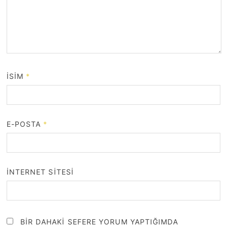
İSIM
*
E-POSTA
*
İNTERNET SITESI
BIR DAHAKI SEFERE YORUM YAPTIĞIMDA