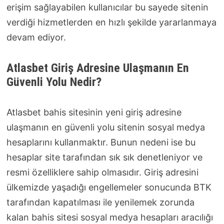
erişim sağlayabilen kullanıcılar bu sayede sitenin
verdiği hizmetlerden en hızlı şekilde yararlanmaya
devam ediyor.
Atlasbet Giriş Adresine Ulaşmanın En
Güvenli Yolu Nedir?
Atlasbet bahis sitesinin yeni giriş adresine
ulaşmanın en güvenli yolu sitenin sosyal medya
hesaplarını kullanmaktır. Bunun nedeni ise bu
hesaplar site tarafından sık sık denetleniyor ve
resmi özelliklere sahip olmasıdır. Giriş adresini
ülkemizde yaşadığı engellemeler sonucunda BTK
tarafından kapatılması ile yenilemek zorunda
kalan bahis sitesi sosyal medya hesapları aracılığı