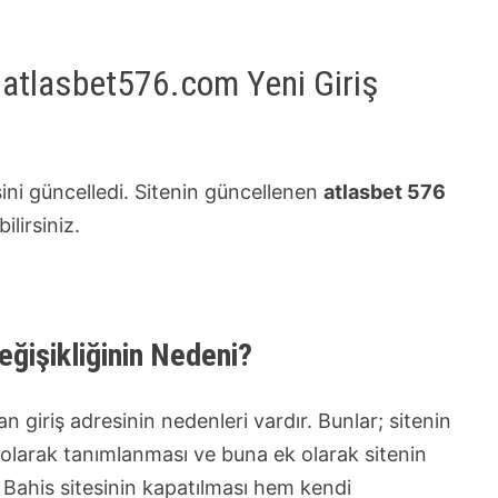
 atlasbet576.com Yeni Giriş
esini güncelledi. Sitenin güncellenen
atlasbet 576
ilirsiniz.
eğişikliğinin Nedeni?
n giriş adresinin nedenleri vardır. Bunlar; sitenin
l olarak tanımlanması ve buna ek olarak sitenin
 Bahis sitesinin kapatılması hem kendi