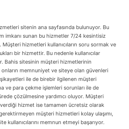
izmetleri sitenin ana sayfasında bulunuyor. Bu
şım imkanı sunan bu hizmetler 7/24 kesintisiz
. Müşteri hizmetleri kullanıcıların soru sormak ve
kları bir hizmettir. Bu nedenle kullanıcılar
or. Bahis sitesinin müşteri hizmetlerinin
le onların memnuniyet ve siteye olan güvenleri
şikayetleri ile de birebir ilgilenen müşteri
a ve para çekme işlemleri sorunları ile de
 sürede çözülmesine yardımcı oluyor. Müşteri
ın verdiği hizmet ise tamamen ücretsiz olarak
erektirmeyen müşteri hizmetleri kolay ulaşımı,
ile site kullanıcılarını memnun etmeyi başarıyor.