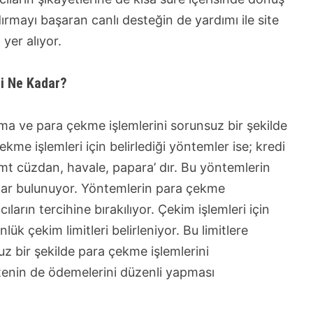
ırmayı başaran canlı desteğin de yardımı ile site
 yer alıyor.
ri Ne Kadar?
rma ve para çekme işlemlerini sorunsuz bir şekilde
ekme işlemleri için belirlediği yöntemler ise; kredi
cmt cüzdan, havale, papara’ dır. Bu yöntemlerin
rallar bulunuyor. Yöntemlerin para çekme
cıların tercihine bırakılıyor. Çekim işlemleri için
lük çekim limitleri belirleniyor. Bu limitlere
uz bir şekilde para çekme işlemlerini
tenin de ödemelerini düzenli yapması