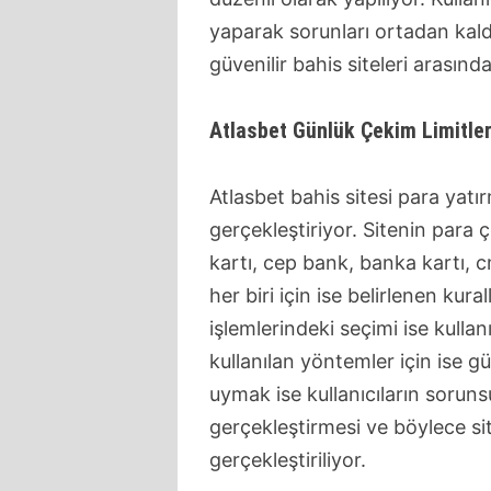
yaparak sorunları ortadan kald
güvenilir bahis siteleri arasında
Atlasbet Günlük Çekim Limitle
Atlasbet bahis sitesi para yatı
gerçekleştiriyor. Sitenin para ç
kartı, cep bank, banka kartı, 
her biri için ise belirlenen ku
işlemlerindeki seçimi ise kullanı
kullanılan yöntemler için ise gün
uymak ise kullanıcıların soruns
gerçekleştirmesi ve böylece si
gerçekleştiriliyor.