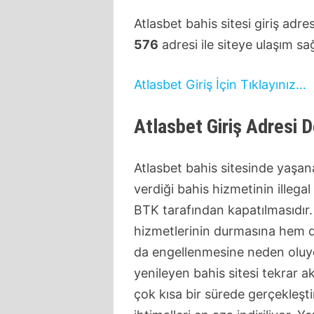
Atlasbet bahis sitesi giriş adr
576
adresi ile siteye ulaşım sağ
Atlasbet Giriş İçin Tıklayınız…
Atlasbet Giriş Adresi D
Atlasbet bahis sitesinde yaşana
verdiği bahis hizmetinin illega
BTK tarafından kapatılmasıdır.
hizmetlerinin durmasına hem de 
da engellenmesine neden oluyor
yenileyen bahis sitesi tekrar ak
çok kısa bir sürede gerçekleşt