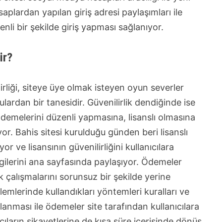
saplardan yapılan giriş adresi paylaşımları ile
venli bir şekilde giriş yapması sağlanıyor.
ir?
lirliği, siteye üye olmak isteyen oyun severler
ulardan bir tanesidir. Güvenilirlik dendiğinde ise
 ödemelerini düzenli yapmasına, lisanslı olmasına
ıyor. Bahis sitesi kurulduğu günden beri lisanslı
 ve lisansının güvenilirliğini kullanıcılara
ilgilerini ana sayfasında paylaşıyor. Ödemeler
 çalışmalarını sorunsuz bir şekilde yerine
işlemlerinde kullandıkları yöntemleri kuralları ve
llanması ile ödemeler site tarafından kullanıcılara
ıcıların şikayetlerine de kısa süre içerisinde dönüş